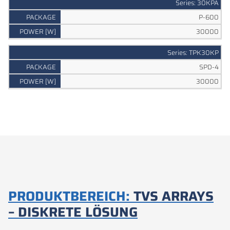
Series: 30KPA
P-600
30000
Series: TPK30KP
SPD-4
30000
PRODUKTBEREICH:
TVS ARRAYS
– DISKRETE LÖSUNG