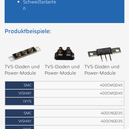
Schweißarbeite
n
Produktbeispiele:
TVS-Dioden und
TVS-Dioden und
TVS-Dioden und
Power-Module
Power-Module
Power-Module
V
400CMQ045
I
I
S
400CMQ045
S
X
M
–
H
Y
C
A
S
Y
400CNQ035
400CNQ035