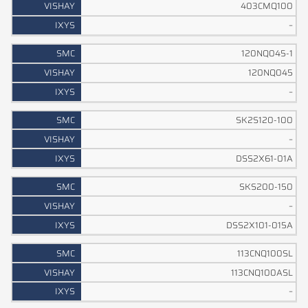
403CMQ100
–
120NQ045-1
120NQ045
–
SK2S120-100
–
DSS2X61-01A
SKS200-150
–
DSS2X101-015A
113CNQ100SL
113CNQ100ASL
–