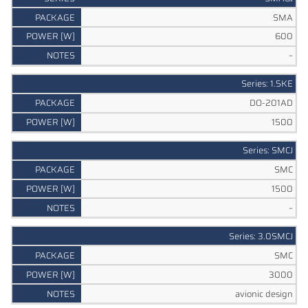
SMA
600
–
Series: 1.5KE
DO-201AD
1500
Series: SMCJ
SMC
1500
–
Series: 3.0SMCJ
SMC
3000
avionic design