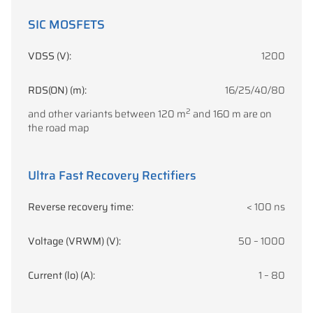
SIC MOSFETS
VDSS (V):
1200
RDS(ON) (m):
16/25/40/80
2
and other variants between 120 m
and 160 m are on
the road map
Ultra Fast Recovery Rectifiers
Reverse recovery time:
< 100 ns
Voltage (VRWM) (V):
50 – 1000
Current (lo) (A):
1 – 80