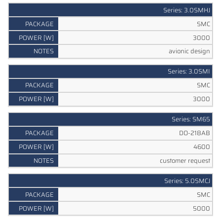
Series: 3.0SMHJ
SMC
3000
avionic design
Series: 3.0SMI
SMC
3000
Series: SM65
DO-218AB
4600
customer request
Series: 5.0SMCJ
SMC
5000