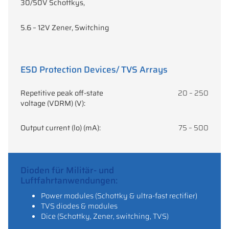
30/50V Schottkys,
5.6 – 12V Zener, Switching
ESD Protection Devices/ TVS Arrays
Repetitive peak off-state
20 – 250
voltage (VDRM) (V):
Output current (lo) (mA):
75 – 500
Dioden für Militär- und
Luftfahrtanwendungen:
Power modules (Schottky & ultra-fast rectifier)
TVS diodes & modules
Dice (Schottky, Zener, switching, TVS)