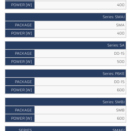
400
Series: SMAJ
SMA
400
Series: SA
DO-15
500
Series: P6KE
DO-15
600
Series: SMBJ
SMB
600
SMA6J