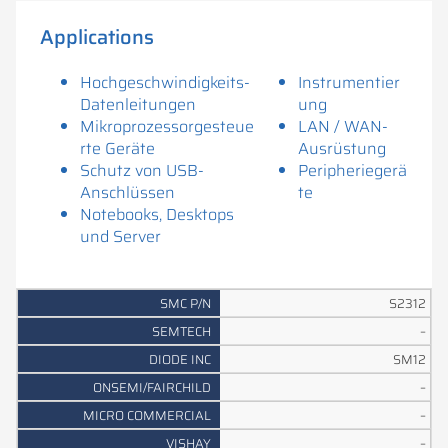
Applications
Hochgeschwindigkeits-
Instrumentier
Datenleitungen
ung
Mikroprozessorgesteue
LAN / WAN-
rte Geräte
Ausrüstung
Schutz von USB-
Peripheriegerä
Anschlüssen
te
Notebooks, Desktops
und Server
O
M
S2312
N
I
–
S
C
SM12
E
R
D
S
M
O
–
S
I
V
E
I/
C
M
O
I
–
M
F
O
C
D
S
T
A
M
–
P
E
H