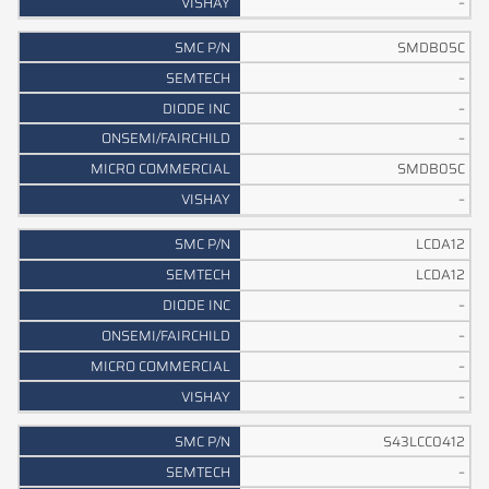
–
SMDB05C
–
–
–
SMDB05C
–
LCDA12
LCDA12
–
–
–
–
S43LCC0412
–