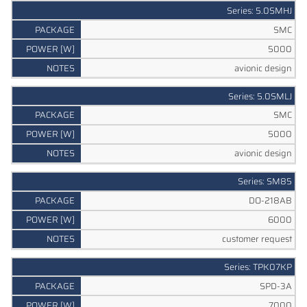
Series: 5.0SMHJ
SMC
5000
avionic design
Series: 5.0SMLJ
SMC
5000
avionic design
Series: SM85
DO-218AB
6000
customer request
Series: TPK07KP
SPD-3A
7000