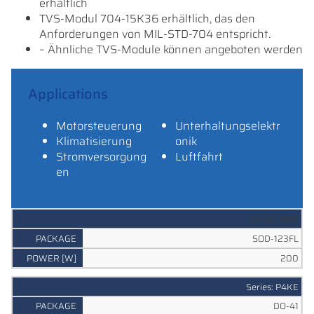
erhältlich
TVS-Modul 704-15K36 erhältlich, das den
Anforderungen von MIL-STD-704 entspricht.
– Ähnliche TVS-Module können angeboten werden
Applications
Motorsteuerung
Unterhaltungselektr
Klimatisierung
onik
Stromversorgung
Luftfahrt
en
P
Series: SMF
P
S
O
A
N
SOD-123FL
E
W
C
O
200
R
E
K
T
I
R
A
E
E
[
Series: P4KE
G
S
S
W
E
DO-41
]