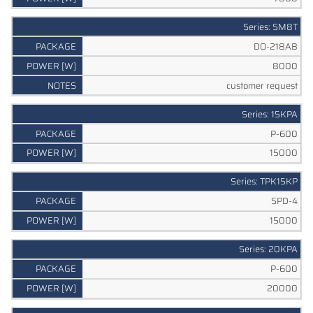
Series: SM8T
DO-218AB
8000
customer request
Series: 15KPA
P-600
15000
Series: TPK15KP
SPD-4
15000
Series: 20KPA
P-600
20000