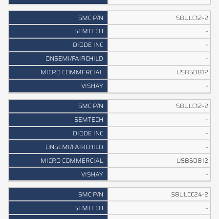
E
I
M
/
I
A
C
R
E
N
N
Y
S8ULC12-2
H
C
R
C
H
C
–
I
I
–
L
A
–
D
L
USB50812
–
S8ULC12-2
–
–
–
USB50812
–
S8ULCC24-2
–