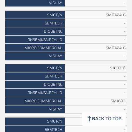
–
SMDA24-6
–
–
–
SMDA24-6
–
S1603-8
–
–
–
SM1603
–
BACK TO TOP
S16C05-8
–