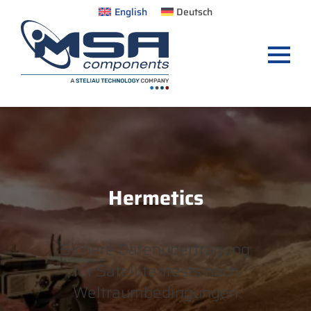
English
Deutsch
Hermetics
Sichere Datenübertragung
für Satellitentests nach
Weltraumbedingungen